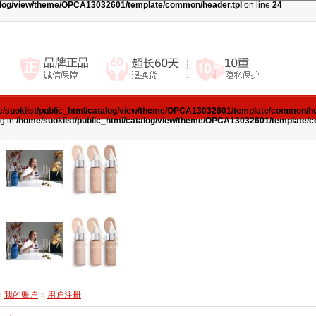
talog/view/theme/OPCA13032601/template/common/header.tpl
on line
24
/suokiist/public_html/catalog/view/theme/OPCA13032601/template/common/he
ag in
/home/suokiist/public_html/catalog/view/theme/OPCA13032601/template/
»
我的账户
»
用户注册