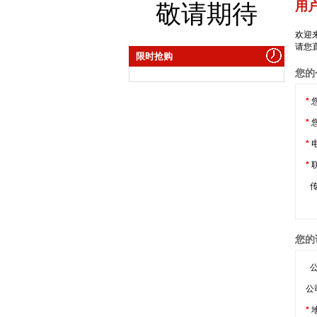
敬请期待
用
欢迎
请您
限时抢购
您的
*
*
*
*
传
您的
公
公
*
地