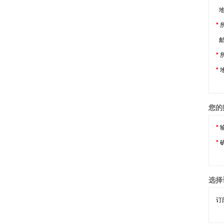
地
*
邮
*
*
地
您的
*
*
选择
订