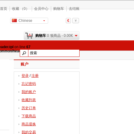
首页
收藏 （0）
会员中心
购物车
去结账
Chinese
€
￥
购物车
0 项商品 - 0.00€
ader.tpl
on line
67
common/header.tpl
on line
69
账户
登录
/
注册
忘记密码
我的账户
收藏列表
历史订单
下载商品
商品退换
我的交易