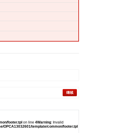
继续
on/footer.tpl
on line
4
Warning
: Invalid
eme/OPCA13032601/template/common/footer.tpl