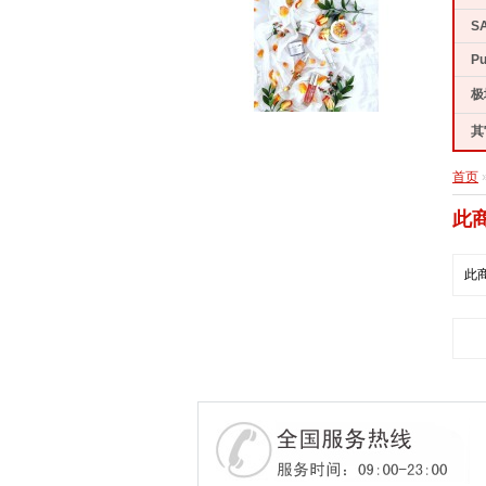
SA
Pu
极
其它
首页
此
此