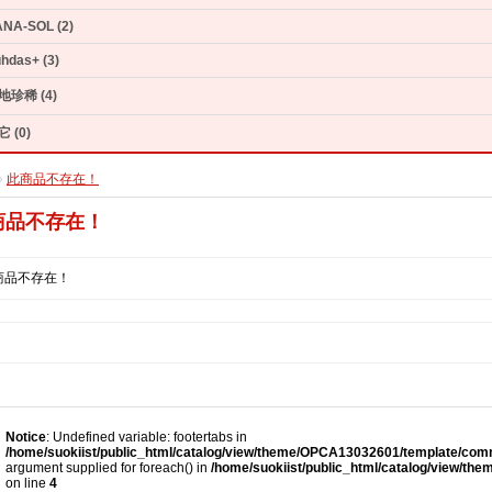
NA-SOL (2)
hdas+ (3)
地珍稀 (4)
 (0)
»
此商品不存在！
商品不存在！
商品不存在！
Notice
: Undefined variable: footertabs in
/home/suokiist/public_html/catalog/view/theme/OPCA13032601/template/comm
argument supplied for foreach() in
/home/suokiist/public_html/catalog/view/th
on line
4