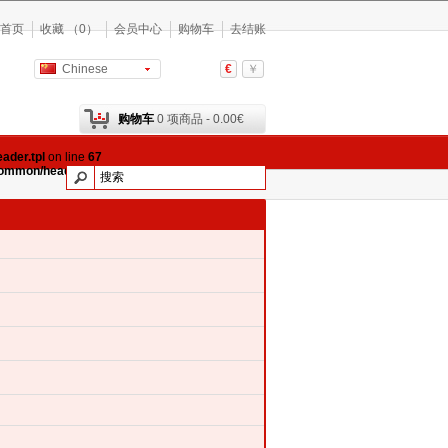
首页
收藏 （0）
会员中心
购物车
去结账
Chinese
€
￥
购物车
0 项商品 - 0.00€
ader.tpl
on line
67
common/header.tpl
on line
69