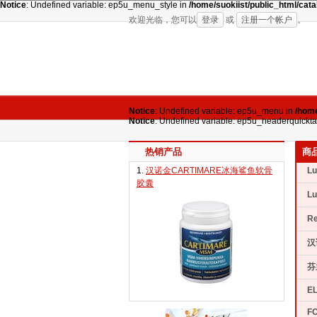
Notice
: Undefined variable: ep5u_menu_style in
/home/suokiist/public_html/ca
欢迎光临，您可以
登录
或
注册一个帐户
。
Notice
: Undefined variable: ep5u_menu in
/home
Notice
: Undefined variable: ep5u_headerquickt
热销产品
商
1.
汉诺金CARTIMARE冰海鲨鱼软骨
L
胶囊
L
R
汉
芬
EL
FO