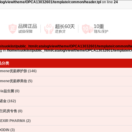
talog/view/theme/OPCA13032601/template/common/header.tpl
on line
24
/suokiist/public_html/catalog/view/theme/OPCA13032601/template/common/he
ag in
/home/suokiist/public_html/catalog/view/theme/OPCA13032601/template/
品分类
umene优姿婷护肤 (146)
umene优姿婷美妆 (5)
ela益生菌 (0)
诺金 (162)
兰药房专售 (0)
EXIR PHARMA (2)
ODIN (3)